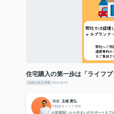
住宅購入の第一歩は「ライフプ
売買お役立情報
2025.05.07
玉城 貴弘
筆者
不動産キャリア20年
お部屋探しから住まいのサポートまで