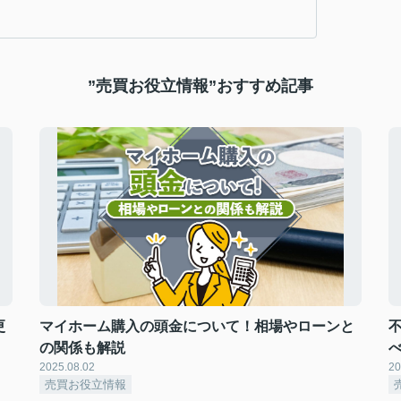
”売買お役立情報”おすすめ記事
更
マイホーム購入の頭金について！相場やローンと
の関係も解説
2025.08.02
20
売買お役立情報