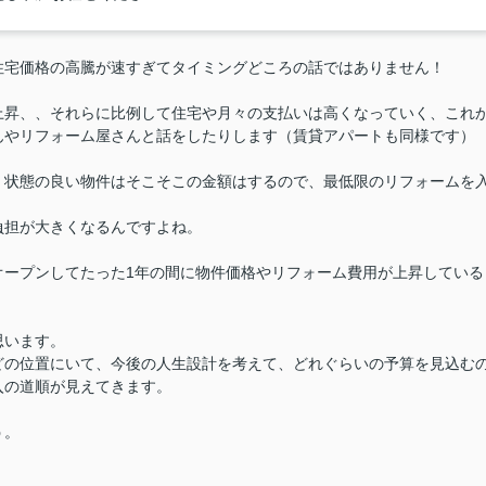
住宅価格の高騰が速すぎてタイミングどころの話ではありません！
上昇、、それらに比例して住宅や月々の支払いは高くなっていく、これ
んやリフォーム屋さんと話をしたりします（賃貸アパートも同様です）
、状態の良い物件は
そこそこの金額はするので、最低限のリフォームを
負担が大きくなるんですよね。
オープンしてたった1年の間に物件価格やリフォーム費用が上昇している
思います。
どの位置にいて、今後の人生設計を考えて、どれぐらいの予算を見込む
入の道順が見えてきます。
う。