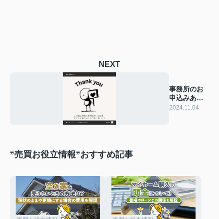
NEXT
事務所のお
申込みあり
がとうござ
2024.11.04
います
”売買お役立情報”おすすめ記事